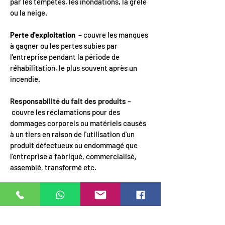
par les tempêtes, les inondations, la grêle
ou la neige.
Perte d'exploitation
– couvre les manques
à gagner ou les pertes subies par
l'entreprise pendant la période de
réhabilitation, le plus souvent après un
incendie.
Responsabilité du fait des produits
–
couvre les réclamations pour des
dommages corporels ou matériels causés
à un tiers en raison de l'utilisation d'un
produit défectueux ou endommagé que
l'entreprise a fabriqué, commercialisé,
assemblé, transformé etc.
Cotisations employeurs / employés
–
Obligatoires depuis une dizaine d'années,
ces cotisations obligent les deux parties à
cotiser pour la retraite, le décès ou