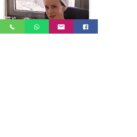
Shlomite
Responsable du pôle Habitation
Nos clients satisfaits
L.Tolub - Raanana
"L’équipe de Slama Assurance est
toujours disponible pour conseiller et
défendre au mieux les intérêts du
client avec gentillesse,