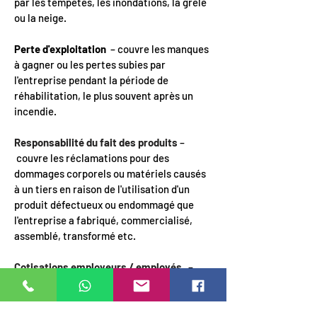
par les tempêtes, les inondations, la grêle
ou la neige.
Perte d'exploitation
– couvre les manques
à gagner ou les pertes subies par
l'entreprise pendant la période de
réhabilitation, le plus souvent après un
incendie.
Responsabilité du fait des produits
–
couvre les réclamations pour des
dommages corporels ou matériels causés
à un tiers en raison de l'utilisation d'un
produit défectueux ou endommagé que
l'entreprise a fabriqué, commercialisé,
assemblé, transformé etc.
Cotisations employeurs / employés
–
Obligatoires depuis une dizaine d'années,
ces cotisations obligent les deux parties à
cotiser pour la retraite, le décès ou