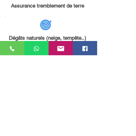
Assurance tremblement de terre
Dégâts naturels​ (neige, tempête..)
A savoir
Assurez-vous que les montants
d'assurance dans la police soient
mis à jour et corrspondent bien à la
valeur à neuf en Israël.
Assurez-vous que les conditions de