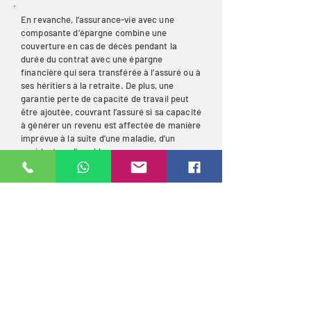
En revanche, l’assurance-vie avec une
composante d’épargne combine une
couverture en cas de décès pendant la
durée du contrat avec une épargne
financière qui sera transférée à l’assuré ou à
ses héritiers à la retraite. De plus, une
garantie perte de capacité de travail peut
être ajoutée, couvrant l’assuré si sa capacité
à générer un revenu est affectée de manière
imprévue à la suite d’une maladie, d’un
accident ou d’une blessure grave.
Chez Slama Assurances, nous sommes
spécialisés dans la fourniture de solutions
d’assurance et de financement fiables
adaptées aux professionnels de l’immobilier
et aux investisseurs.